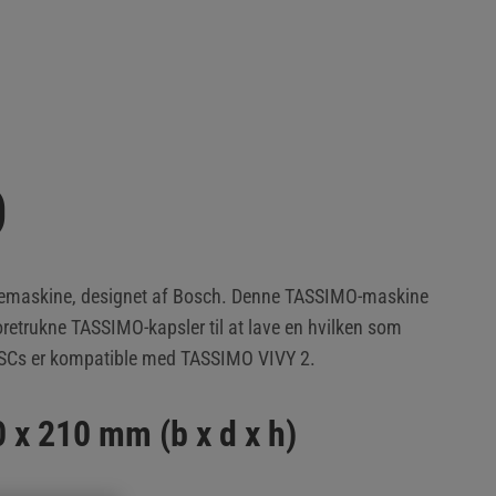
D
ffemaskine, designet af Bosch. Denne TASSIMO-maskine
oretrukne TASSIMO-kapsler til at lave en hvilken som
DISCs er kompatible med TASSIMO VIVY 2.
 x 210 mm (b x d x h)