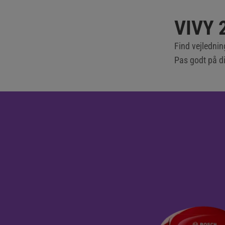
VIVY 
Find vejledni
Pas godt på 