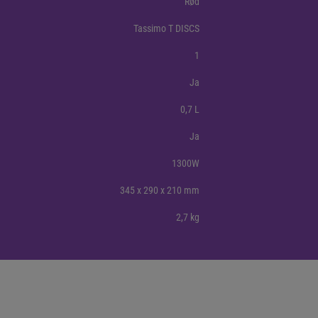
Rød
Tassimo T DISCS
1
Ja
0,7 L
Ja
1300W
345 x 290 x 210 mm
2,7 kg