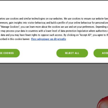
arties use cookies and similar technologies on our websites. We use cookies to ensure our website func
erences, gain insights into visitor behaviour, and build a profile of your online behaviour for personaliz
 “Manage Cookies”, you can learn more about the cookies we use and set your preferences. Depending 
e may process your data in countries with a lower level of data protection legislation where authorities
 data and you may have fewer rights to oppose such access. By clicking on “Accept All”, you agree to th
cribed in this cookie banner.
Flere oplysninger om dit privatliv
E COOKIES
REJECT ALL
ACCE