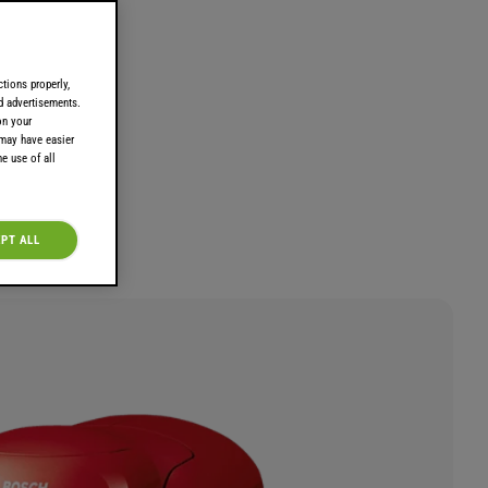
tions properly,
ed advertisements.
on your
 may have easier
e use of all
PT ALL