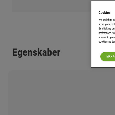
Cookies
We and third p
store your pref
By clicking on
preferences, w
access to your
cookies as des
Egenskaber
MANAG