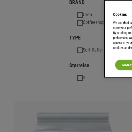
BRAND
Oreo
Cookies
Coffeeshop Selections
We and third p
store your pref
By clicking on
TYPE
preferences, w
access to your
cookies as des
Sort Kaffe
Størrelse
MANAG
S