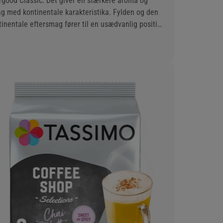
rgood Classic. Det giver en stærkere aroma og
g med kontinentale karakteristika. Fylden og den
tinentale eftersmag fører til en usædvanlig positiv
gsoplevelse.