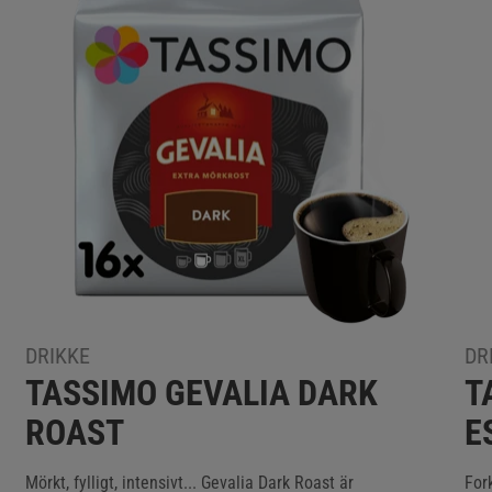
DRIKKE
DR
TASSIMO GEVALIA DARK
T
ROAST
E
Mörkt, fylligt, intensivt... Gevalia Dark Roast är
For