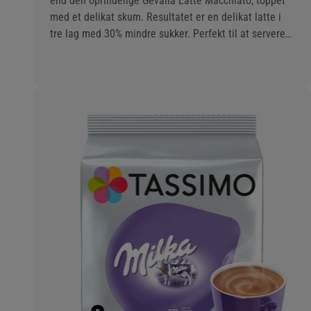
end den oprindelige Gevalia Latte Macchiato, toppet
med et delikat skum. Resultatet er en delikat latte i
tre lag med 30% mindre sukker. Perfekt til at servere i
et glas!