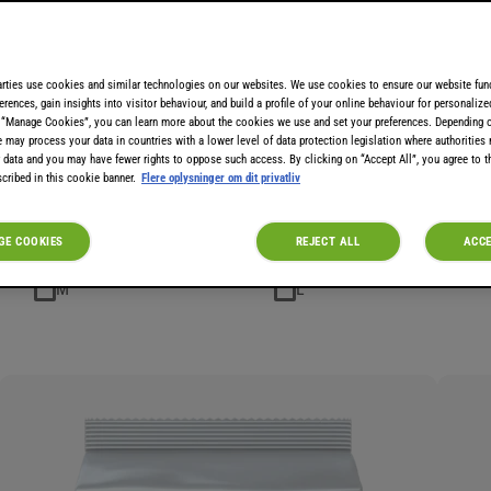
Milka
Gevalia
Morning Café
Marcilla
arties use cookies and similar technologies on our websites. We use cookies to ensure our website func
erences, gain insights into visitor behaviour, and build a profile of your online behaviour for personaliz
 “Manage Cookies”, you can learn more about the cookies we use and set your preferences. Depending 
e may process your data in countries with a lower level of data protection legislation where authorities
 data and you may have fewer rights to oppose such access. By clicking on “Accept All”, you agree to th
cribed in this cookie banner.
Flere oplysninger om dit privatliv
Mælkevarianter
Kakao & Te
E COOKIES
REJECT ALL
ACCE
M
L