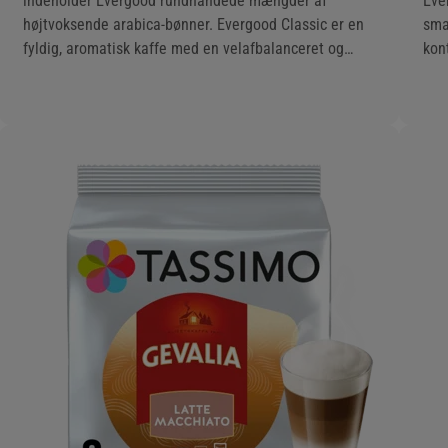
indeholder Evergood rundhåndede mængder af
Eve
højtvoksende arabica-bønner. Evergood Classic er en
sma
fyldig, aromatisk kaffe med en velafbalanceret og
kon
behagelig eftersmag.
sma