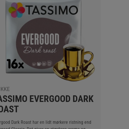
IKKE
ASSIMO EVERGOOD DARK
OAST
rgood Dark Roast har en lidt mørkere ristning end