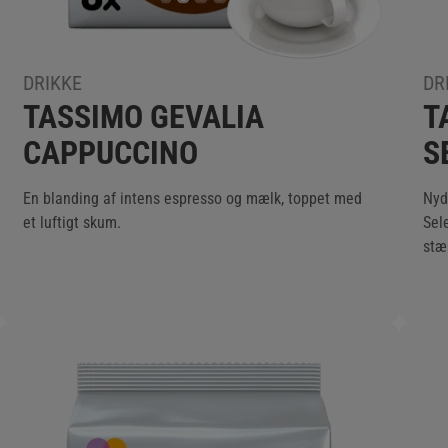
DRIKKE
DR
TASSIMO GEVALIA
T
CAPPUCCINO
S
En blanding af intens espresso og mælk, toppet med
Nyd
et luftigt skum.
Sel
stæ