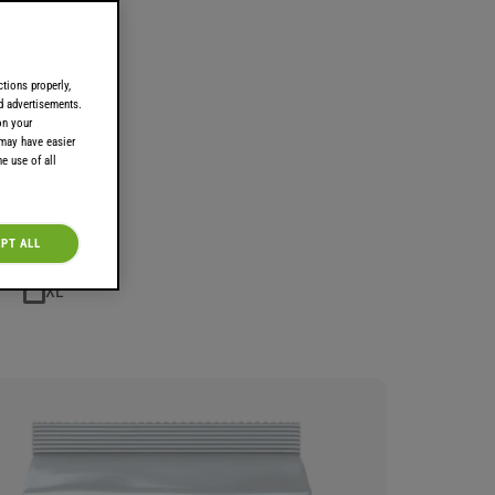
Evergood
Bailey's
tions properly,
ed advertisements.
on your
 may have easier
e use of all
PT ALL
XL