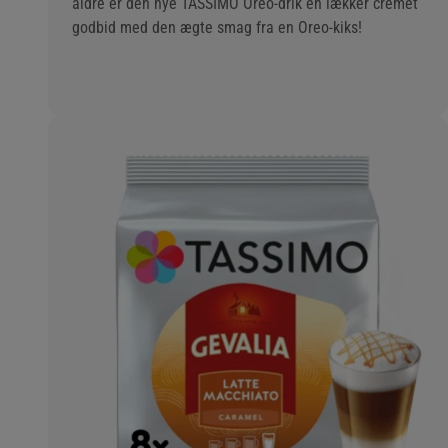
aldre er den nye TASSIMO Oreo-drik en lækker cremet
godbid med den ægte smag fra en Oreo-kiks!